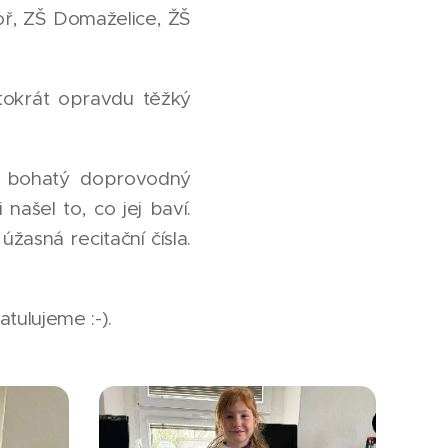
hoř, ZŠ Domaželice, ŽŠ
tokrát opravdu těžký
ké bohatý doprovodný
našel to, co jej baví.
žasná recitační čísla.
tulujeme :-).