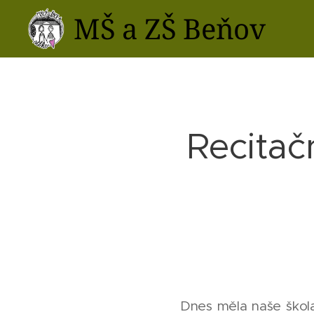
MŠ a ZŠ Beňov
Recitač
Dnes měla naše škola 