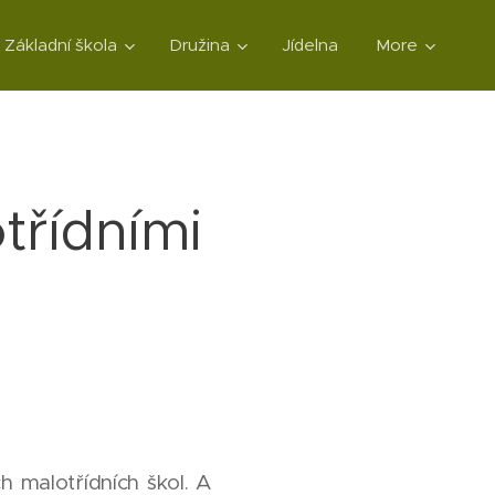
Základní škola
Družina
Jídelna
More
třídními
h malotřídních škol. A