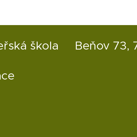
eřská škola
Beňov 73, 
ace