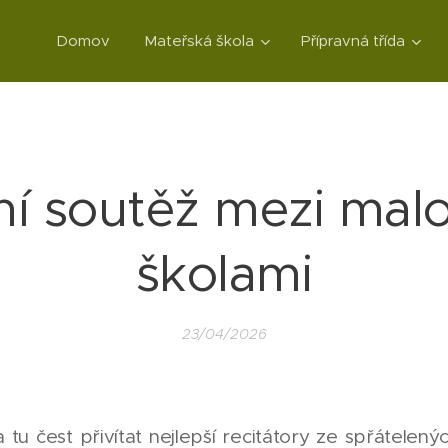
Domov
Mateřská škola
Přípravná třída
ní soutěž mezi malo
školami
23/04/2026
tu čest přivítat nejlepší recitátory ze spřátelenýc