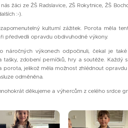
ili nás žáci ze ŽŠ Radslavice, ZŠ Rokytnice, ŽŠ Boc
lších :-).
zapomenutelný kulturní zážitek. Porota měla ten
toři předvedli opravdu obdivuhodné výkony.
po náročných výkonech odpočinuli, čekal je ta
tašky, zdobení perníčků, hry a soutěže. Každý si 
a porota, jelikož měla možnost zhlédnout opravdu ú
zásluze odměněna.
ohokrát děkujeme a výhercům z celého srdce gra