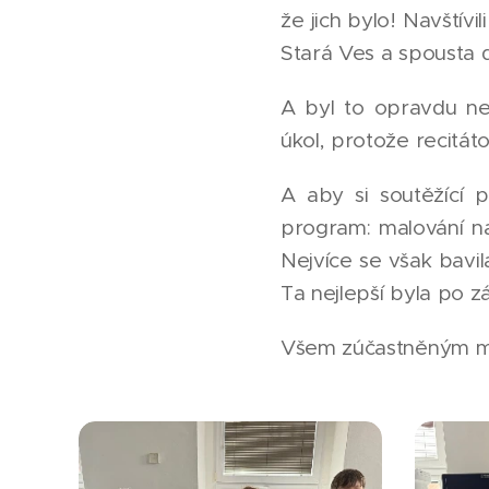
že jich bylo! Navštív
Stará Ves a spousta da
A byl to opravdu ne
úkol, protože recitá
A aby si soutěžící 
program: malování na 
Nejvíce se však bavil
Ta nejlepší byla po 
Všem zúčastněným mn