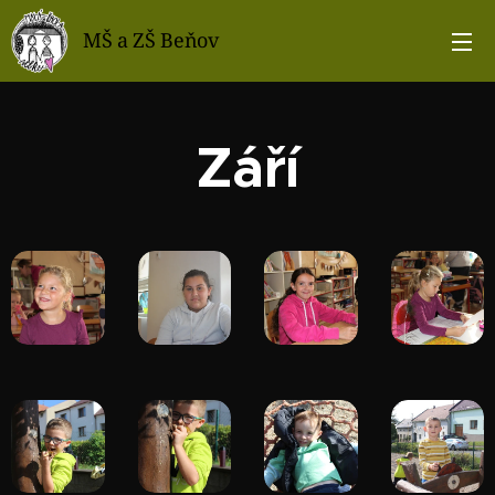
MŠ a ZŠ Beňov
Září