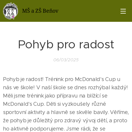
MŠ a ZŠ Beňov
Pohyb pro radost
06/03/2025
Pohyb je radost! Trénink pro McDonald's Cup u
nás ve škole! V naší škole se dnes rozhýbal každý!
Měli jsme trénink jako přípravu na blížící se
McDonald's Cup. Děti si vyzkoušely různé
sportovní aktivity a hlavně se skvěle bavily. Věříme,
že pohyb je důležitý pro zdravý vývoj dětí, a proto
ho aktivně podporujeme. Jsme rádi, že se