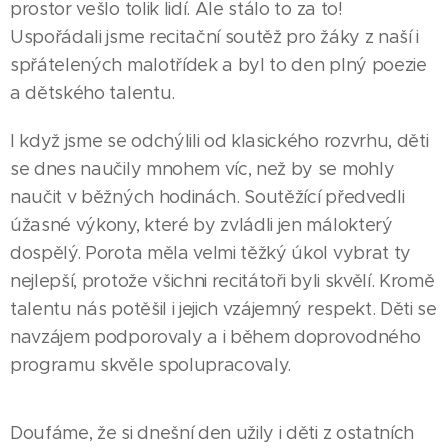
prostor vešlo tolik lidí. Ale stálo to za to!
Uspořádali jsme recitační soutěž pro žáky z naší i
spřátelených malotřídek a byl to den plný poezie
a dětského talentu.
I když jsme se odchýlili od klasického rozvrhu, děti
se dnes naučily mnohem víc, než by se mohly
naučit v běžných hodinách. Soutěžící předvedli
úžasné výkony, které by zvládli jen málokterý
dospělý. Porota měla velmi těžký úkol vybrat ty
nejlepší, protože všichni recitátoři byli skvělí. Kromě
talentu nás potěšil i jejich vzájemný respekt. Děti se
navzájem podporovaly a i během doprovodného
programu skvěle spolupracovaly.
Doufáme, že si dnešní den užily i děti z ostatních