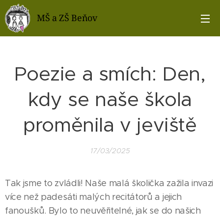
MŠ a ZŠ Beňov
Poezie a smích: Den,
kdy se naše škola
proměnila v jeviště
17/03/2025
Tak jsme to zvládli! Naše malá školička zažila invazi
více než padesáti malých recitátorů a jejich
fanoušků. Bylo to neuvěřitelné, jak se do našich