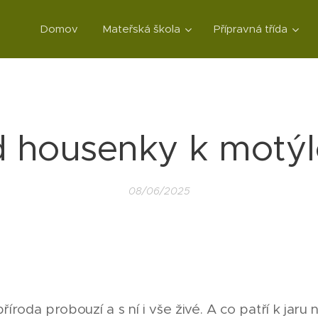
Domov
Mateřská škola
Přípravná třída
 housenky k motýl
08/06/2025
íroda probouzí a s ní i vše živé. A co patří k jaru 