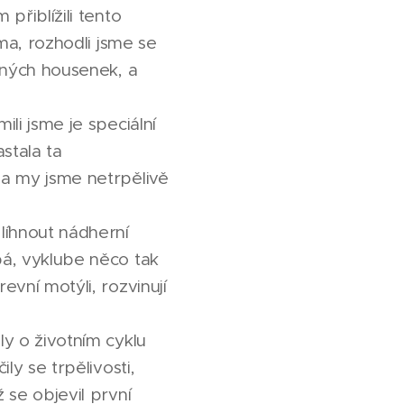
přiblížili tento
ima, rozhodli jsme se
adných housenek, a
ili jsme je speciální
stala ta
 a my jsme netrpělivě
 líhnout nádherní
bá, vyklube něco tak
evní motýli, rozvinují
ly o životním cyklu
ly se trpělivosti,
 se objevil první