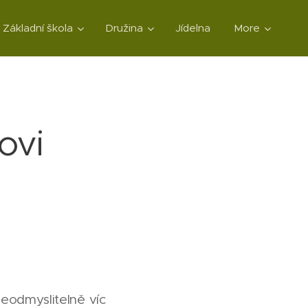
Základní škola
Družina
Jídelna
More
ovi
neodmyslitelně víc