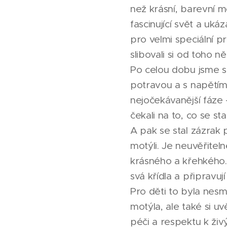
než krásní, barevní mo
fascinující svět a uká
pro velmi speciální p
slibovali si od toho n
Po celou dobu jsme se 
potravou a s napětím 
nejočekávanější fáze 
čekali na to, co se sta
A pak se stal zázrak 
motýli. Je neuvěřitel
krásného a křehkého. D
svá křídla a připravují
Pro děti to byla nesm
motýla, ale také si uv
péči a respektu k živ