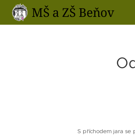
MŠ a ZŠ Beňov
Od
S příchodem jara se př