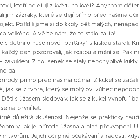
týli, kteří poletují z květu na květ? Abychom dětem 
zali jim zázraky, které se dějí přímo před našima oč
rojekt. Pořídili jsme si do školy pět malých, nenáp
ěco velkého. A věřte nám, že to stálo za to!
s dětmi o naše nové "parťáky" s láskou starali. Krm
každý den pozorovali, jak rostou a mění se. Pak na
– zakuklení. Z housenek se staly nepohyblivé kukly
ne dál.
přírody přímo před našima očima! Z kukel se začali
né, jak se z tvora, který se motýlovi vůbec nepodo
ěti s úžasem sledovaly, jak se z kukel vynořují bar
 se na první let.
írně důležitá zkušenost. Nejenže se prakticky nauči
ědomily, jak je příroda úžasná a plná překvapení. Uči
ým tvorům. Jejich oči plné očekávání a radosti, když