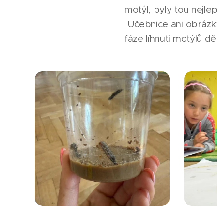
motýl, byly tou nejl
Učebnice ani obrázky 
fáze líhnutí motýlů d