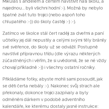
Mikuláš s andělem a čertem navštívit naši školu, a
najednou... byli všichni hodní :-). Možná by nebylo
špatné zvát tuto trojici (nebo aspoň toho
chlupatého :-)) do školy častěji :-) :-).
Zatímco ve školce stál čert raději za dveřmi a paní
učitelky jej dál nepustily a celými svými těly bránily
své svěřence, do školy už se odvážil. Postupně
navštívil přípravnou třídu (dle výrazu některých
zúčastněných i věřím, že si uvědomili, že se né vždy
chovají příkladně :-)) i všechny ostatní ročníky.
Přikládáme fotky, abyste mohli sami posoudit, jak
se děti čerta nebály :-). Nakonec svůj strach ale
překonaly, dokonce trojici zazpívaly a byly
odměněni dárkem v podobě adventního
kalendáře, ke kterému dostaly jasné instrukce: