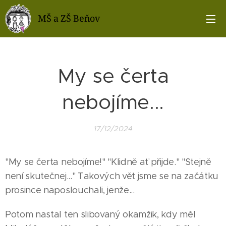
MŠ a ZŠ Beňov
My se čerta
nebojíme...
17/12/2024
"My se čerta nebojíme!" "Klidně ať přijde." "Stejně
není skutečnej..." Takových vět jsme se na začátku
prosince naposlouchali, jenže...
Potom nastal ten slibovaný okamžik, kdy měl