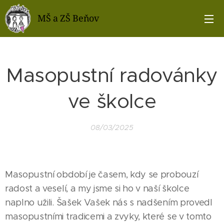
MŠ a ZŠ Beňov
Masopustní radovánky
ve školce
08/03/2025
Masopustní období je časem, kdy se probouzí
radost a veselí, a my jsme si ho v naší školce
naplno užili. Šašek Vašek nás s nadšením provedl
masopustními tradicemi a zvyky, které se v tomto