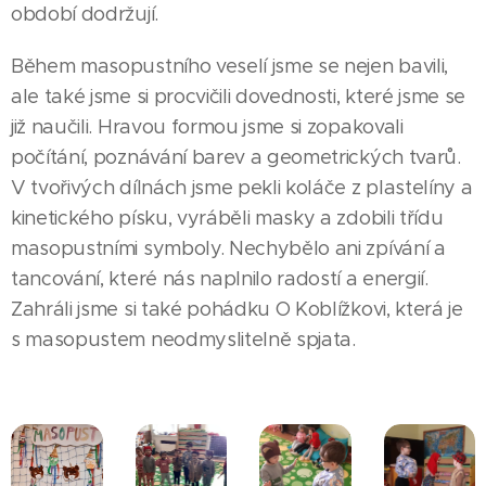
období dodržují.
Během masopustního veselí jsme se nejen bavili,
ale také jsme si procvičili dovednosti, které jsme se
již naučili. Hravou formou jsme si zopakovali
počítání, poznávání barev a geometrických tvarů.
V tvořivých dílnách jsme pekli koláče z plastelíny a
kinetického písku, vyráběli masky a zdobili třídu
masopustními symboly. Nechybělo ani zpívání a
tancování, které nás naplnilo radostí a energií.
Zahráli jsme si také pohádku O Koblížkovi, která je
s masopustem neodmyslitelně spjata.