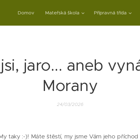
Domov
Mateřská škola
Přípravná třída
jsi, jaro... aneb vyn
Morany
24/03/2026
My taky :-)! Máte štěstí, my jsme Vám jeho příchod z