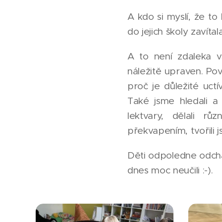
A kdo si myslí, že to
do jejich školy zavíta
A to není zdaleka v
náležitě upraven. Pov
proč je důležité uctí
Také jsme hledali a p
lektvary, dělali rů
překvapením, tvořili 
Děti odpoledne odchá
dnes moc neučili :-).