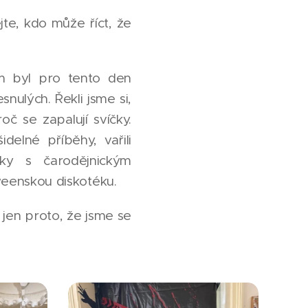
jte, kdo může říct, že
am byl pro tento den
nulých. Řekli jsme si,
oč se zapalují svíčky.
idelné příběhy, vařili
ičky s čarodějnickým
oweenskou diskotéku.
jen proto, že jsme se