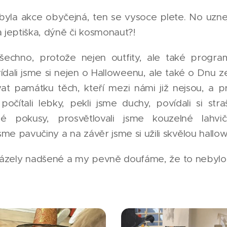
 byla akce obyčejná, ten se vysoce plete. No uzne
la jeptiška, dýně či kosmonaut?!
šechno, protože nejen outfity, ale také progr
ídali jsme si nejen o Halloweenu, ale také o Dnu zes
vat památku těch, kteří mezi námi již nejsou, a pr
očítali lebky, pekli jsme duchy, povídali si straš
zné pokusy, prosvětlovali jsme kouzelné lahv
jsme pavučiny a na závěr jsme si užili skvělou hall
zely nadšené a my pevně doufáme, že to nebylo 