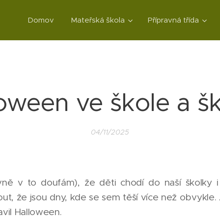
Domov
Mateřská škola
Přípravná třída
oween ve škole a š
04/11/2025
 v to doufám), že děti chodí do naší školky i 
, že jsou dny, kde se sem těší více než obvykle. 
lavil Halloween.