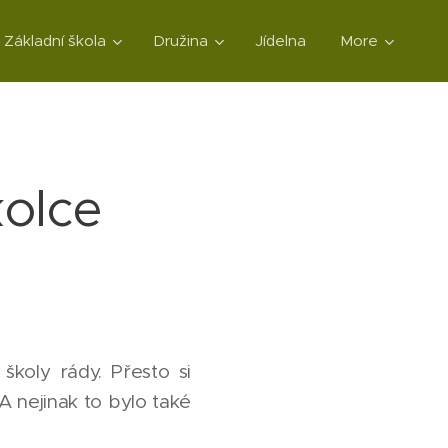
Základní škola
Družina
Jídelna
More
kolce
školy rády. Přesto si
A nejinak to bylo také