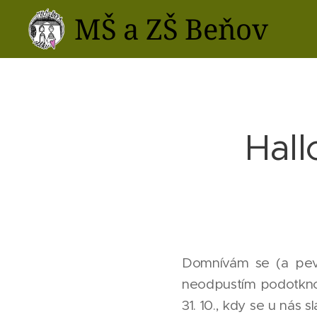
MŠ a ZŠ Beňov
Hall
Domnívám se (a pevně
neodpustím podotknout
31. 10., kdy se u nás s