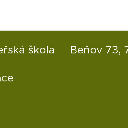
eřská škola
Beňov 73, 
ace