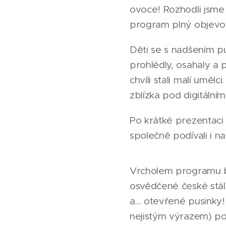
ovoce! Rozhodli jsme s
program plný objevov
Děti se s nadšením p
prohlédly, osahaly a p
chvíli stali malí umě
zblízka pod digitálním
Po krátké prezentaci 
společně podívali i 
Vrcholem programu by
osvědčené české stálic
a… otevřené pusinky!
nejistým výrazem) po