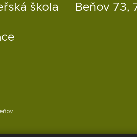
eřská škola
Beňov 73, 
ace
Beňov