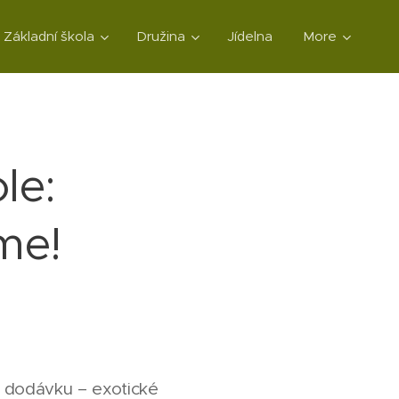
Základní škola
Družina
Jídelna
More
le:
me!
u dodávku – exotické