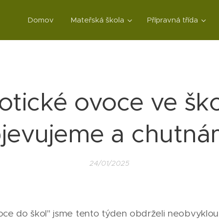
Domov
Mateřská škola
Přípravná třída
otické ovoce ve ško
jevujeme a chutná
24/01/2025
oce do škol" jsme tento týden obdrželi neobvyklo