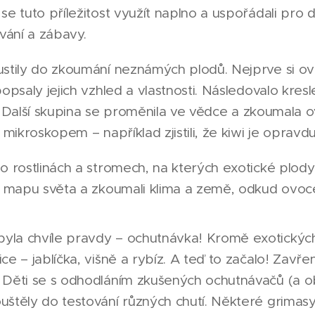
e tuto příležitost využít naplno a uspořádali pro dě
ání a zábavy.
ustily do zkoumání neznámých plodů. Nejprve si o
opsaly jejich vzhled a vlastnosti. Následovalo kresl
lci. Další skupina se proměnila ve vědce a zkoumal
 mikroskopem – například zjistili, že kiwi je opravd
o rostlinách a stromech, na kterých exotické plody
na mapu světa a zkoumali klima a země, odkud ovoc
la chvíle pravdy – ochutnávka! Kromě exotických "
e – jablíčka, višně a rybíz. A teď to začalo! Zavřen
 Děti se s odhodláním zkušených ochutnávačů (a ob
uštěly do testování různých chutí. Některé grimas