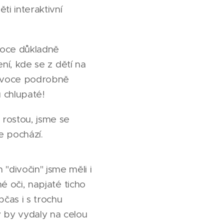
ti interaktivní
voce důkladně
ení, kde se z dětí na
a ovoce podrobně
u chlupaté!
 rostou, jsme se
e pochází.
divočin" jsme měli i
é oči, napjaté ticho
čas i s trochu
y by vydaly na celou