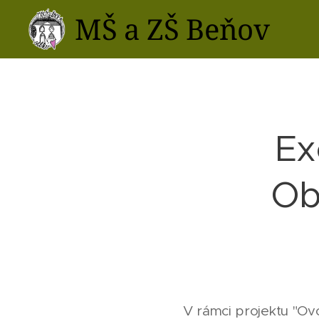
MŠ a ZŠ Beňov
Ex
Ob
V rámci projektu "Ov