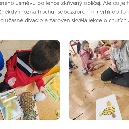
eného úsměvu po lehce zkřivený obličej. Ale co je h
 (někdy možná trochu "sebezapřením") vrhli do to
to úžasné divadlo a zároveň skvělá lekce o chutích