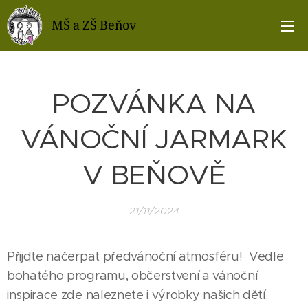
MŠ a ZŠ Beňov
POZVÁNKA NA
VÁNOČNÍ JARMARK
V BEŇOVĚ
21/11/2024
Přijďte načerpat předvánoční atmosféru! Vedle
bohatého programu, občerstvení a vánoční
inspirace zde naleznete i výrobky našich dětí.